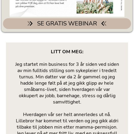
SE GRATIS WEBINAR
LITT OM MEG:
Jeg startet min business for 3 år siden ved siden
av min fulltids stilling som sykepleier i tredelt
turnus. Min datter var da 2 år gammel og jeg
hadde lenge følt på at jeg gikk glipp av hele
småbarns-livet, siden hverdagen vår var
okkupert av jobb, barnehage, stress og dårlig
samvittighet.
Hverdagen vår ser helt annerledes ut nå.
Lillebror har kommet til verden og jeg gikk aldri
tilbake til jobben min etter mamma-permisjon.
Jeg lever nå et mer fritt liv, med en suksessfull